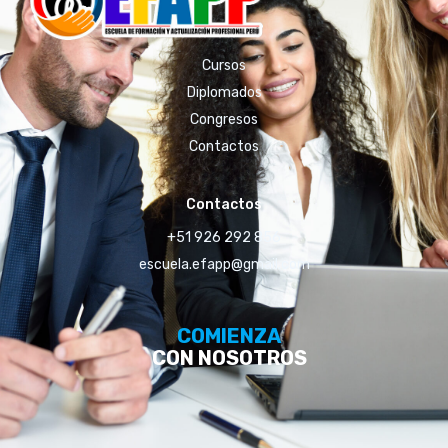
Cursos
Diplomados
Congresos
Contactos
Contactos
+51 926 292 856
escuela.efapp@gmail.com
COMIENZA
CON NOSOTROS