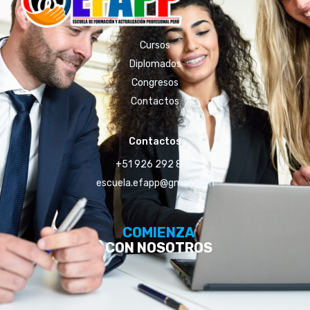
Cursos
Diplomados
Congresos
Contactos
Contactos
+51 926 292 856
escuela.efapp@gmail.com
COMIENZA
CON NOSOTROS