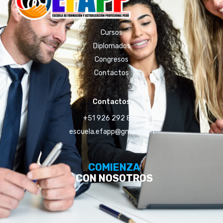
Cursos
Diplomados
Congresos
Contactos
Contactos
+51 926 292 856
escuela.efapp@gmail.com
COMIENZA
CON NOSOTROS