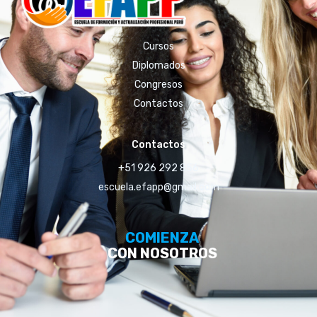
Cursos
Diplomados
Congresos
Contactos
Contactos
+51 926 292 856
escuela.efapp@gmail.com
COMIENZA
CON NOSOTROS