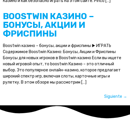
Казино и как безопасно играть на этом сайте. Pinco […]
BOOSTWIN КАЗИНО –
БОНУСЫ, АКЦИИ И
ФРИСПИНЫ
Boostwin казино – бонусы, акции и фриспины ▶️ ИГРАТЬ
Содержимое Boostwin Казино: Бонусы, Акции и Фриспины
Бонусы для новых игроков в Boostwin казино Если вы ищете
новый игровой опыт, то boostwin Казино – это отличный
выбор. Это популярное онлайн-казино, которое предлагает
широкий спектр игр, включая слоты, карточные игры и
рулетку. В этом обзоре мы рассмотрим […]
Siguiente
→