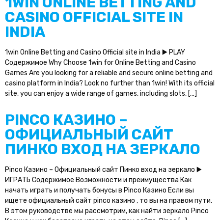
1WIN ONLINE BETTING AND
CASINO OFFICIAL SITE IN
INDIA
1win Online Betting and Casino Official site in India ▶️ PLAY
Содержимое Why Choose 1win for Online Betting and Casino
Games Are you looking for a reliable and secure online betting and
casino platform in India? Look no further than 1win! With its official
site, you can enjoy a wide range of games, including slots, […]
PINCO КАЗИНО –
ОФИЦИАЛЬНЫЙ САЙТ
ПИНКО ВХОД НА ЗЕРКАЛО
Pinco Казино – Официальный сайт Пинко вход на зеркало ▶️
ИГРАТЬ Содержимое Возможности и преимущества Как
начать играть и получать бонусы в Pinco Казино Если вы
ищете официальный сайт pinco казино , то вы на правом пути.
В этом руководстве мы рассмотрим, как найти зеркало Pinco