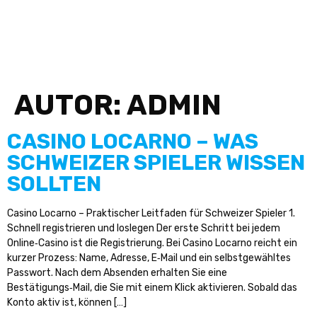
AUTOR:
ADMIN
CASINO LOCARNO – WAS
SCHWEIZER SPIELER WISSEN
SOLLTEN
Casino Locarno – Praktischer Leitfaden für Schweizer Spieler 1.
Schnell registrieren und loslegen Der erste Schritt bei jedem
Online‑Casino ist die Registrierung. Bei Casino Locarno reicht ein
kurzer Prozess: Name, Adresse, E‑Mail und ein selbstgewähltes
Passwort. Nach dem Absenden erhalten Sie eine
Bestätigungs‑Mail, die Sie mit einem Klick aktivieren. Sobald das
Konto aktiv ist, können […]