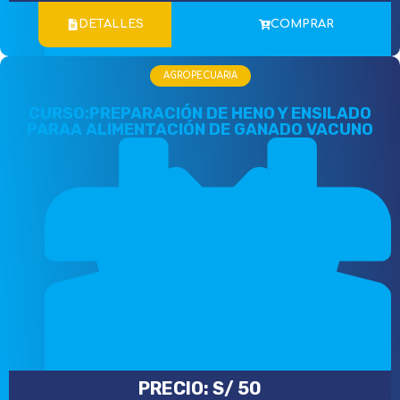
DETALLES
COMPRAR
AGROPECUARIA
CURSO:PREPARACIÓN DE HENO Y ENSILADO
Incluye Certificado Digital
PARAA ALIMENTACIÓN DE GANADO VACUNO
PRECIO:
S/
50