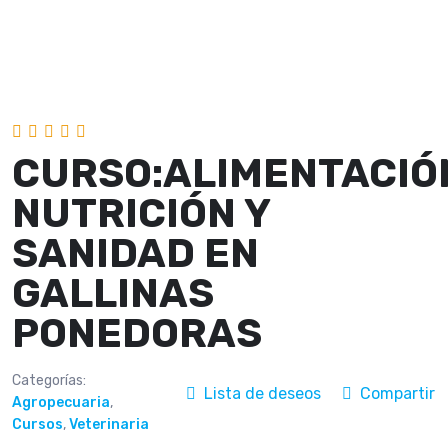
CURSO:ALIMENTACIÓ
NUTRICIÓN Y
SANIDAD EN
GALLINAS
PONEDORAS
Categorías:
Lista de deseos
Compartir
Agropecuaria
,
Cursos
,
Veterinaria