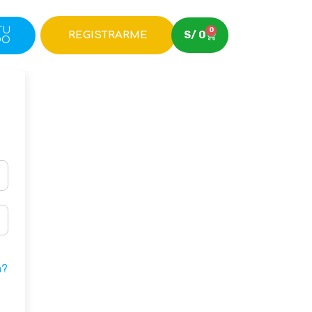
TU
0
S/
0
REGISTRARME
DO
a?