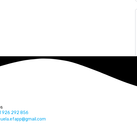
os
1 926 292 856
cuela.efapp@gmail.com