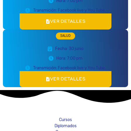
Hora: 7:00 pm
Transmición: Facebook live y You Tube.
VER DETALLES
SALUD
Fecha: 30 junio
Hora: 7:00 pm
Transmición: Facebook live y You Tube.
VER DETALLES
Cursos
Diplomados