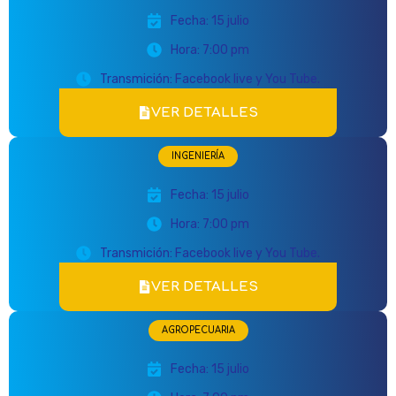
Fecha: 15 julio
Hora: 7:00 pm
Transmición: Facebook live y You Tube.
VER DETALLES
INGENIERÍA
Fecha: 15 julio
Hora: 7:00 pm
Transmición: Facebook live y You Tube.
VER DETALLES
AGROPECUARIA
Fecha: 15 julio