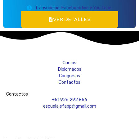
Transmición: Facebook live y You Tube.
VER DETALLES
Cursos
Diplomados
Congresos
Contactos
Contactos
+51 926 292 856
escuela.efapp@gmail.com