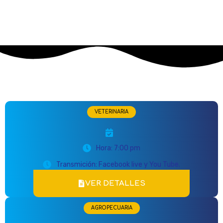
VETERINARIA
Hora: 7:00 pm
Transmición: Facebook live y You Tube.
VER DETALLES
AGROPECUARIA