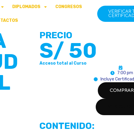
DIPLOMADOS
CONGRESOS
VERIFICAR 
CERTIFICA
NTACTOS
A
PRECIO
S/
50
UD
Acceso total al Curso
L
7:00 pm
Incluye Certificad
COMPRAR
VER CURS
CONTENIDO: