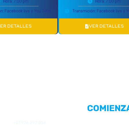
Hora: 7:00 pm
Hora: 7:00 pm
n: Facebook live y You Tube.
Transmición: Facebook live y Y
ER DETALLES
VER DETALLES
COMIENZ
Contactos
CON NOS
+51 926 292 856