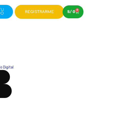
TU
0
S/
0
REGISTRARME
DO
o Digital
O