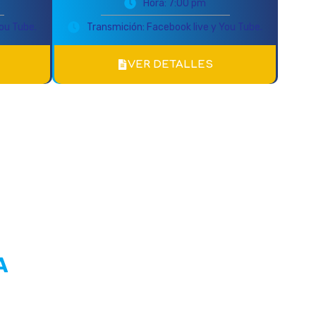
Hora: 7:00 pm
ou Tube.
Transmición: Facebook live y You Tube.
VER DETALLES
A
OTROS