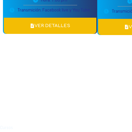
Hora: 7:00 pm
Transmición: Facebook live y You Tube.
Transmició
VER DETALLES
V
Cursos