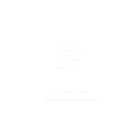
Cursos
Diplomados
Congresos
Contactos
Contactos
+51 926 292 856
escuela.efapp@gmail.com