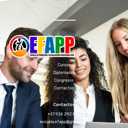
Cursos
Diplomados
Congresos
Contactos
Contactos
+51 926 292 856
escuela.efapp@gmail.com