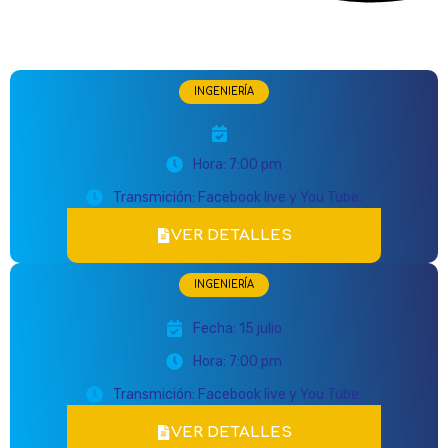
INGENIERÍA
Hora: 7:00 pm
Transmición: Facebook live y You Tube.
VER DETALLES
INGENIERÍA
Fecha: 15 julio
Hora: 7:00 pm
Transmición: Facebook live y You Tube.
VER DETALLES