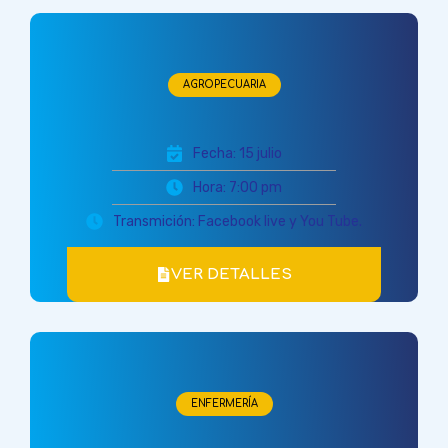
AGROPECUARIA
Fecha: 15 julio
Hora: 7:00 pm
Transmición: Facebook live y You Tube.
VER DETALLES
ENFERMERÍA