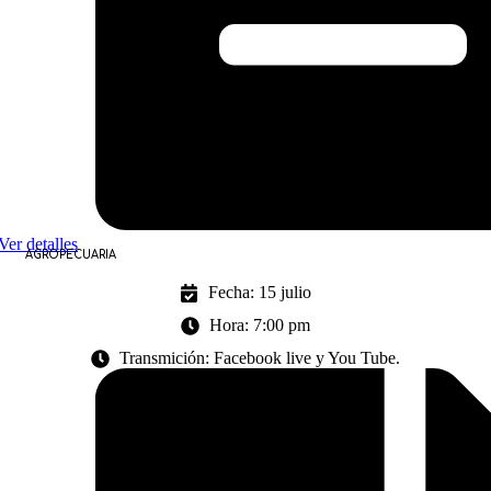
Ver detalles
AGROPECUARIA
Fecha: 15 julio
Hora: 7:00 pm
Transmición: Facebook live y You Tube.