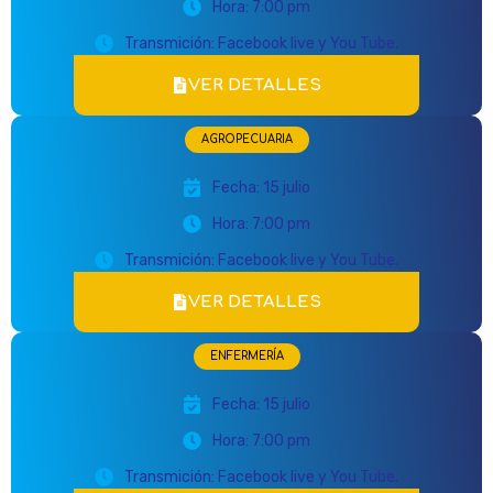
Hora: 7:00 pm
Transmición: Facebook live y You Tube.
VER DETALLES
AGROPECUARIA
Fecha: 15 julio
Hora: 7:00 pm
Transmición: Facebook live y You Tube.
VER DETALLES
ENFERMERÍA
Fecha: 15 julio
Hora: 7:00 pm
Transmición: Facebook live y You Tube.