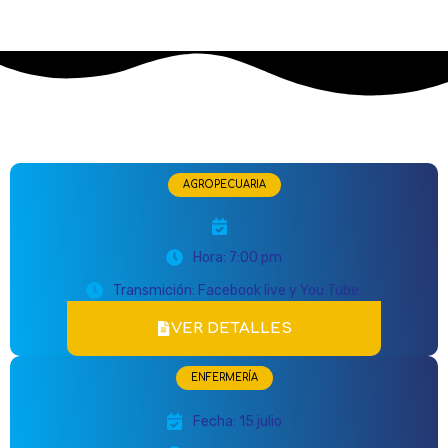
AGROPECUARIA
Hora: 7:00 pm
Transmición: Facebook live y You Tube.
VER DETALLES
ENFERMERÍA
Fecha: 15 julio