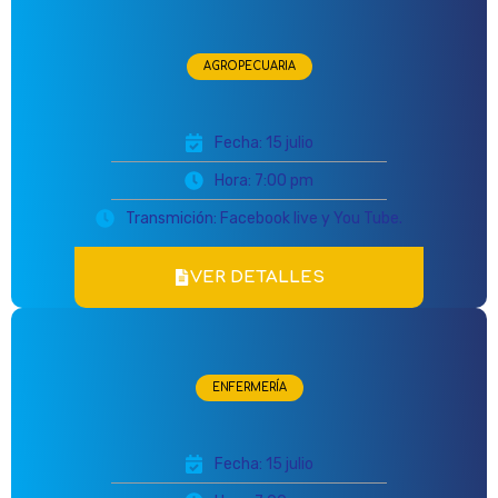
AGROPECUARIA
Fecha: 15 julio
Hora: 7:00 pm
Transmición: Facebook live y You Tube.
VER DETALLES
ENFERMERÍA
Fecha: 15 julio