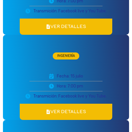
Hora: 7:00 pm
Transmición: Facebook live y You Tube.
VER DETALLES
INGENIERÍA
Fecha: 15 julio
Hora: 7:00 pm
Transmición: Facebook live y You Tube.
VER DETALLES