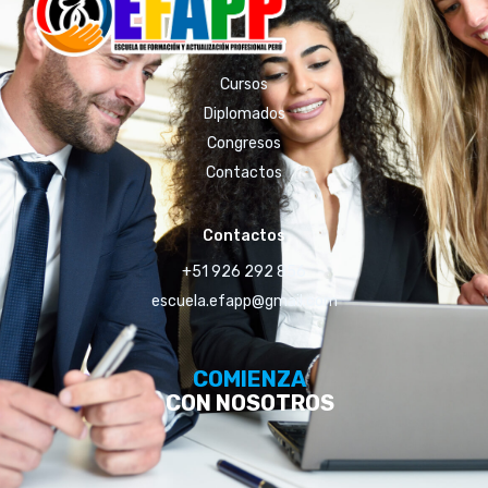
Cursos
Diplomados
Congresos
Contactos
Contactos
+51 926 292 856
escuela.efapp@gmail.com
COMIENZA
CON NOSOTROS