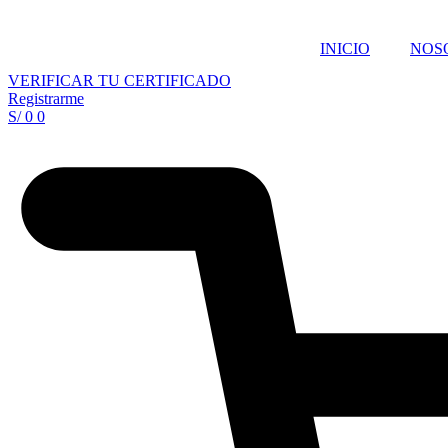
Ir
al
INICIO
NOS
contenido
VERIFICAR TU CERTIFICADO
Registrarme
S/
0
0