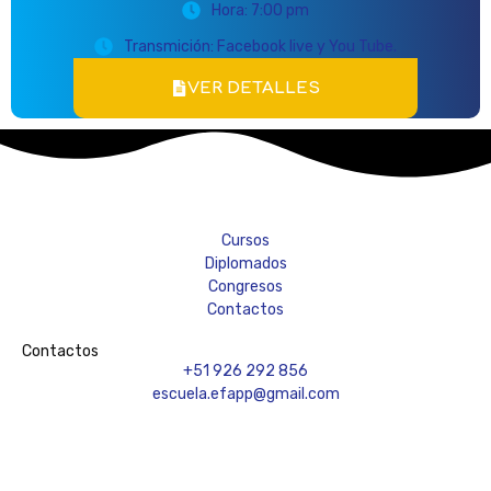
Hora: 7:00 pm
Transmición: Facebook live y You Tube.
VER DETALLES
Cursos
Diplomados
Congresos
Contactos
Contactos
+51 926 292 856
escuela.efapp@gmail.com