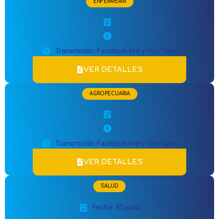
ENFERMERÍA
Transmición: Facebook live y You Tube.
VER DETALLES
AGROPECUARIA
Transmición: Facebook live y You Tube.
VER DETALLES
SALUD
Fecha: 30 junio