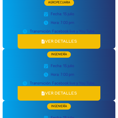
AGROPECUARIA
Fecha: 15 julio
Hora: 7:00 pm
Transmición: Facebook live y You Tube.
VER DETALLES
INGENIERÍA
Fecha: 15 julio
Hora: 7:00 pm
Transmición: Facebook live y You Tube.
VER DETALLES
INGENIERÍA
Fecha: 15 julio