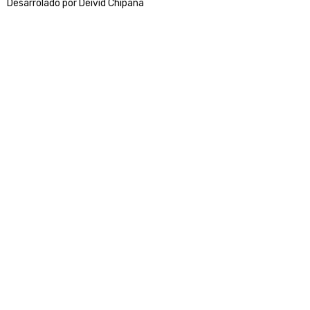
Desarrolado por Deivid Chipana