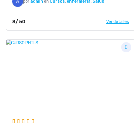
A
por
admin
en
Cursos
,
enfermería
,
Salud
S/
50
Ver detalles